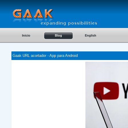
Inicio
Blog
English
Gaak URL acortador - App para Android